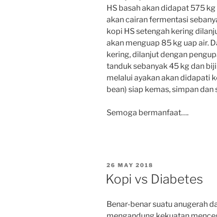
HS basah akan didapat 575 kg
akan cairan fermentasi sebanya
kopi HS setengah kering dila
akan menguap 85 kg uap air. Da
kering, dilanjut dengan pengup
tanduk sebanyak 45 kg dan biji
melalui ayakan akan didapati k
bean) siap kemas, simpan dan s
Semoga bermanfaat….
POSTED
26 MAY 2018
ON
Kopi vs Diabetes
Benar-benar suatu anugerah dar
mengandung kekuatan mence