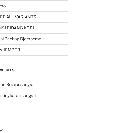
kmo
EE ALL VARIANTS
SI BIDANG KOPI
opi Bedhag Djemberan
A JEMBER
MMENTS
on
Belajar sangrai
n
Tingkatan sangrai
24