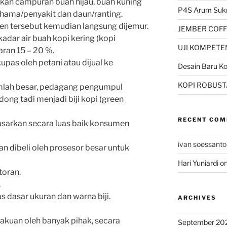
pkan campuran buah hijau, buah kuning
P4S Arum Su
 hama/penyakit dan daun/ranting.
anen tersebut kemudian langsung dijemur.
JEMBER COFF
adar air buah kopi kering (kopi
UJI KOMPETEN
aran 15 – 20 %.
kupas oleh petani atau dijual ke
Desain Baru K
KOPI ROBUST
umlah besar, pedagang pengumpul
ong tadi menjadi biji kopi (green
RECENT CO
dipasarkan secara luas baik konsumen
ivan soessanto
lan dibeli oleh prosesor besar untuk
Hari Yuniardi
o
toran.
.
s dasar ukuran dan warna biji.
ARCHIVES
akuan oleh banyak pihak, secara
September 20