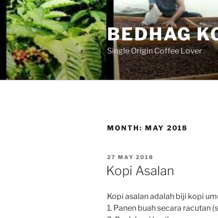
Skip
to
BEDHAG K
content
Single Origin Coffee Lover
MONTH:
MAY 2018
POSTED
27 MAY 2018
ON
Kopi Asalan
Kopi asalan adalah biji kopi um
1. Panen buah secara racutan (s