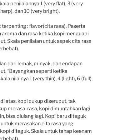
ala penilaiannya 1 (very flat), 3 (very
 sharp), dan 10 (very bright).
erpenting : flavor(cita rasa). Peserta
aroma dan rasa ketika kopi menguapi
put. Skala penilaian untuk aspek cita rasa
erhebat).
lan dari lemak, minyak, dan endapan
put. “Bayangkan seperti ketika
 nilainya 1 (very thin), 4 (light), 6 (full),
i atas, kopi cukup diseruput, tak
ukup merasa-rasa, kopi dimuntahkan lagi
n, bisa diulang lagi. Kopi baru diteguk
 untuk merasakan cita rasa yang
kopi diteguk. Skala untuk tahap keenam
erhebat).