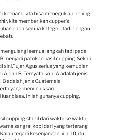
ai keenam, kita bisa meneguk air bening
khir, kita memberikan cupper’s
uruhan pada semua kategori tadi dengan
ebat).
a mengulangi semua langkah tadi pada
 B menjadi patokan hasil cupping. Sekali
di sini,” ujar Agus serius yang kemudian
A dan B. Ternyata kopi A adalah jenis
i B adalah jenis Guatemala
serta yang menunjukkan
 luar biasa. Inilah gunanya cupping,
il cupping stabil dari waktu ke waktu,
warna sangrai kopi dari yang terterang
alau terjadi kesenjangan nilai 10, itu