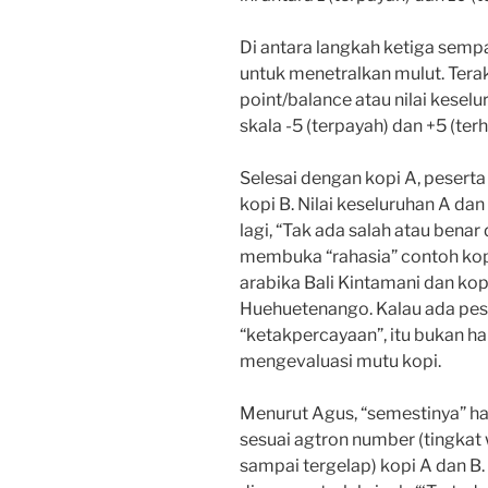
Di antara langkah ketiga semp
untuk menetralkan mulut. Tera
point/balance atau nilai kesel
skala -5 (terpayah) dan +5 (terh
Selesai dengan kopi A, pesert
kopi B. Nilai keseluruhan A dan
lagi, “Tak ada salah atau benar 
membuka “rahasia” contoh kopi 
arabika Bali Kintamani dan kop
Huehuetenango. Kalau ada pe
“ketakpercayaan”, itu bukan hal
mengevaluasi mutu kopi.
Menurut Agus, “semestinya” has
sesuai agtron number (tingkat 
sampai tergelap) kopi A dan B. K