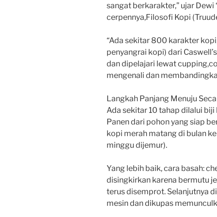
sangat berkarakter,” ujar Dew
cerpennya,Filosofi Kopi (Truu
“Ada sekitar 800 karakter kopi,
penyangrai kopi) dari Caswell’s 
dan dipelajari lewat cupping,co
mengenali dan membandingkan
Langkah Panjang Menuju Secan
Ada sekitar 10 tahap dilalui biji
Panen dari pohon yang siap ber
kopi merah matang di bulan ke-
minggu dijemur).
Yang lebih baik, cara basah: 
disingkirkan karena bermutu je
terus disemprot. Selanjutnya d
mesin dan dikupas memunculka