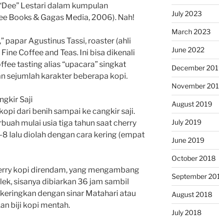
i “Dee” Lestari dalam kumpulan
July 2023
dee Books & Gagas Media, 2006). Nah!
March 2023
” papar Agustinus Tassi, roaster (ahli
June 2022
Fine Coffee and Teas. Ini bisa dikenali
ffee tasting alias “upacara” singkat
December 201
 sejumlah karakter beberapa kopi.
November 20
gkir Saji
August 2019
 kopi dari benih sampai ke cangkir saji.
July 2019
buah mulai usia tiga tahun saat cherry
8 lalu diolah dengan cara kering (empat
June 2019
October 2018
cherry kopi direndam, yang mengambang
September 20
lek, sisanya dibiarkan 36 jam sambil
ikeringkan dengan sinar Matahari atau
August 2018
n biji kopi mentah.
July 2018