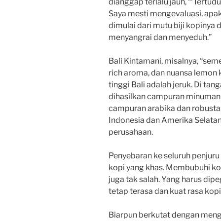
dianggap terlalu jauh, “‘Tertud
Saya mesti mengevaluasi, apak
dimulai dari mutu biji kopinya d
menyangrai dan menyeduh.”
Bali Kintamani, misalnya, “sem
rich aroma, dan nuansa lemon 
tinggi Bali adalah jeruk. Di tan
dihasilkan campuran minuman k
campuran arabika dan robusta, 
Indonesia dan Amerika Selatan 
perusahaan.
Penyebaran ke seluruh penjur
kopi yang khas. Membubuhi kop
juga tak salah. Yang harus dip
tetap terasa dan kuat rasa kopi
Biarpun berkutat dengan mengol