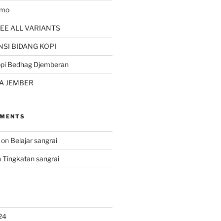
kmo
EE ALL VARIANTS
SI BIDANG KOPI
opi Bedhag Djemberan
A JEMBER
MMENTS
on
Belajar sangrai
n
Tingkatan sangrai
24