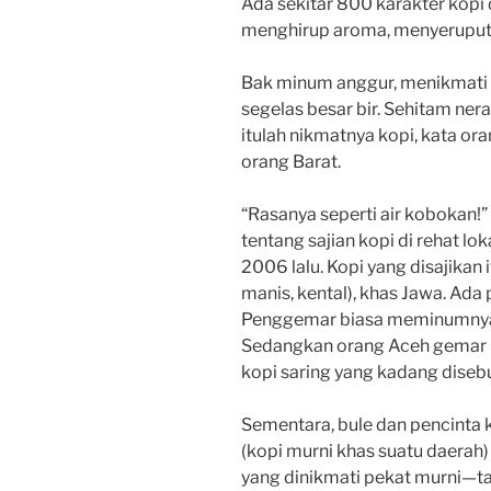
Ada sekitar 800 karakter kopi d
menghirup aroma, menyeruput
Bak minum anggur, menikmati 
segelas besar bir. Sehitam ner
itulah nikmatnya kopi, kata o
orang Barat.
“Rasanya seperti air kobokan!”
tentang sajian kopi di rehat lo
2006 lalu. Kopi yang disajikan 
manis, kental), khas Jawa. Ada 
Penggemar biasa meminumnya 
Sedangkan orang Aceh gemar kop
kopi saring yang kadang diseb
Sementara, bule dan pencinta k
(kopi murni khas suatu daerah)
yang dinikmati pekat murni—tan