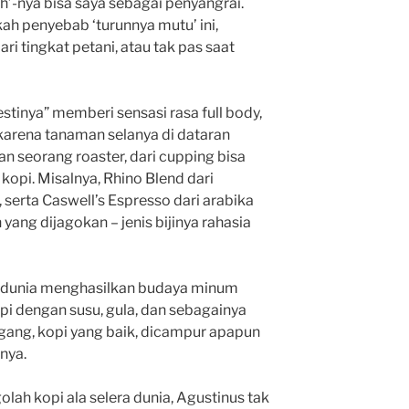
uh’-nya bisa saya sebagai penyangrai.
ah penyebab ‘turunnya mutu’ ini,
ari tingkat petani, atau tak pas saat
estinya” memberi sensasi rasa full body,
karena tanaman selanya di dataran
gan seorang roaster, dari cupping bisa
opi. Misalnya, Rhino Blend dari
serta Caswell’s Espresso dari arabika
yang dijagokan – jenis bijinya rahasia
u dunia menghasilkan budaya minum
i dengan susu, gula, dan sebagainya
egang, kopi yang baik, dicampur apapun
nya.
ah kopi ala selera dunia, Agustinus tak