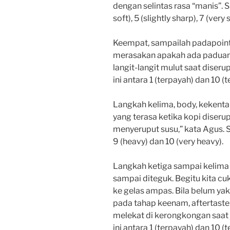
dengan selintas rasa “manis”. Sk
soft), 5 (slightly sharp), 7 (very
Keempat, sampailah padapoint t
merasakan apakah ada paduan 
langit-langit mulut saat diseru
ini antara 1 (terpayah) dan 10 (t
Langkah kelima, body, kekenta
yang terasa ketika kopi diseru
menyeruput susu,” kata Agus. Skala
9 (heavy) dan 10 (very heavy).
Langkah ketiga sampai kelima d
sampai diteguk. Begitu kita c
ke gelas ampas. Bila belum yaki
pada tahap keenam, aftertaste
melekat di kerongkongan saat 
ini antara 1 (terpayah) dan 10 (t