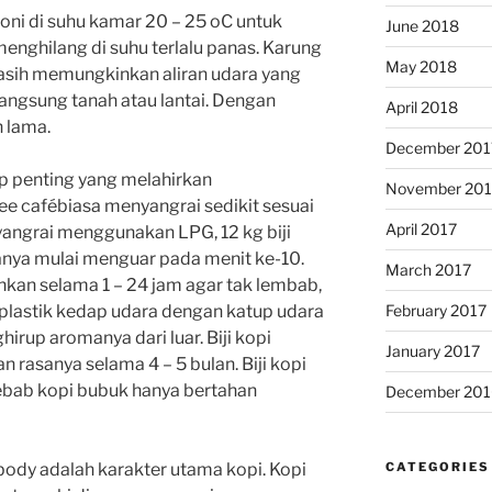
ni di suhu kamar 20 – 25 oC untuk
June 2018
ghilang di suhu terlalu panas. Karung
May 2018
 masih memungkinkan aliran udara yang
angsung tanah atau lantai. Dengan
April 2018
n lama.
December 201
p penting yang melahirkan
November 201
fee cafébiasa menyangrai sedikit sesuai
April 2017
angrai menggunakan LPG, 12 kg biji
anya mulai menguar pada menit ke-10.
March 2017
inkan selama 1 – 24 jam agar tak lembab,
 plastik kedap udara dengan katup udara
February 2017
rup aromanya dari luar. Biji kopi
January 2017
 rasanya selama 4 – 5 bulan. Biji kopi
sebab kopi bubuk hanya bertahan
December 201
 body adalah karakter utama kopi. Kopi
CATEGORIES