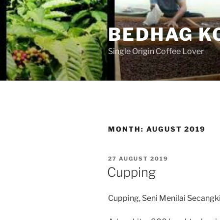
Skip
to
BEDHAG K
content
Single Origin Coffee Lover
MONTH:
AUGUST 2019
POSTED
27 AUGUST 2019
ON
Cupping
Cupping, Seni Menilai Secangki