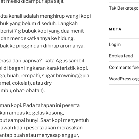
uat meski dicampur apa saja.
Tak Berkategor
ita kenali adalah menghirup wangi kopi
ubuk yang belum diseduh. Langkah
META
berisi 7 g bubuk kopi yang dua menit
l dan mendekatkannya ke hidung.
Log in
ak ke pinggir dan dihirup aromanya.
Entries feed
erasa dari uapnya?” kata Agus sambil
Comments fee
di bagan lingkaran karakteristik kopi.
a, buah, rempah), sugar browning/gula
WordPress.org
mel, cokelat), atau dry
bumbu, obat-obatan).
aman kopi. Pada tahapan ini peserta
kan ampas ke gelas kosong,
ut sampai bunyi. Saat kopi menyentuh
 bawah lidah peserta akan merasakan
antap buah atau menyesap anggur,