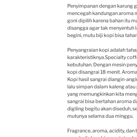
Penyimpanan dengan karung go
mencegah kandungan aroma men
goni dipilih karena bahan itu
disangga agar tak menyentuh l
begini, mutu biji kopi bisa taha
Penyangraian kopi adalah taha
karakteristiknya.Specialty cof
kebutuhan. Dengan mesin peny
kopi disangrai 18 menit. Arom
Kopi hasil sangrai diangin-ang
lalu simpan dalam kaleng atau
yang memungkinkan kita menghi
sangrai bisa bertahan aroma dan
digiling begitu akan diseduh, 
mutunya selama dua minggu.
Fragrance, aroma, acidity, dan