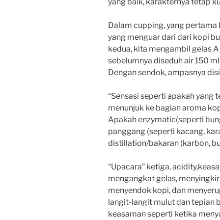
yang baik, karakternya tetap k
Dalam cupping, yang pertama k
yang menguar dari dari kopi b
kedua, kita mengambil gelas A 
sebelumnya diseduh air 150 m
Dengan sendok, ampasnya disib
“Sensasi seperti apakah yang t
menunjuk ke bagian aroma kopi 
Apakah enzymatic(seperti bung
panggang (seperti kacang, kara
distillation/bakaran (karbon, 
“Upacara” ketiga, acidity,keas
mengangkat gelas, menyingkir
menyendok kopi, dan menyerup
langit-langit mulut dan tepian
keasaman seperti ketika meny