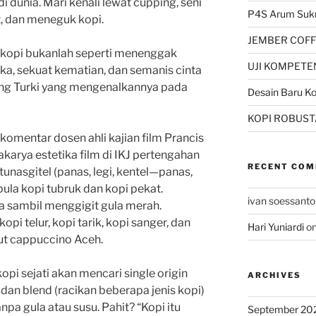
i dunia. Mari kenali lewat cupping, seni
P4S Arum Su
, dan meneguk kopi.
JEMBER COFF
kopi bukanlah seperti menenggak
UJI KOMPETEN
aka, sekuat kematian, dan semanis cinta
rang Turki yang mengenalkannya pada
Desain Baru K
KOPI ROBUST
 komentar dosen ahli kajian film Prancis
kakarya estetika film di IKJ pertengahan
RECENT CO
itunasgitel (panas, legi, kentel—panas,
pula kopi tubruk dan kopi pekat.
ivan soessanto
sambil menggigit gula merah.
i telur, kopi tarik, kopi sanger, dan
Hari Yuniardi
o
ut cappuccino Aceh.
opi sejati akan mencari single origin
ARCHIVES
 dan blend (racikan beberapa jenis kopi)
pa gula atau susu. Pahit? “Kopi itu
September 20